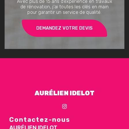
Avec plus de 15 ans d'expérience en travaux
de rénovation, j'ai toutes les clés en main
pour garantir un service de qualité.
DEMANDEZ VOTRE DEVIS
AURÉLIEN IDELOT
Contactez-nous
AURÉLIEN IDELOT