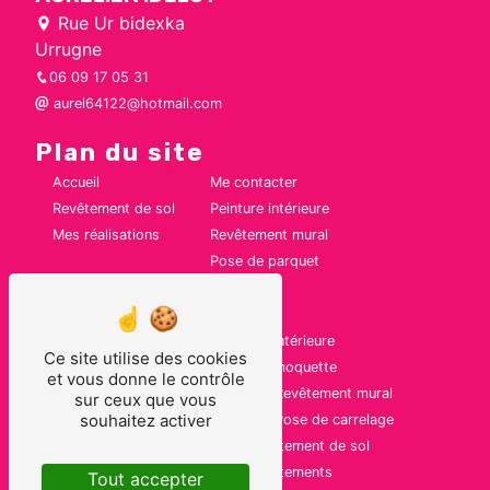
Rue Ur bidexka
Urrugne
06 09 17 05 31
aurel64122@hotmail.com
Plan du site
Accueil
Me contacter
Revêtement de sol
Peinture intérieure
Mes réalisations
Revêtement mural
Pose de parquet
Nos prestations
Rénovation
Peinture intérieure
Ce site utilise des cookies
Peintre en bâtiment
Pose de moquette
et vous donne le contrôle
Pose de parquet contrecollé
Revêtement mural
sur ceux que vous
souhaitez activer
Pose de LVT
Pose de carrelage
Pose de parquet
Revêtement de sol
Pose de carrelage mural
Revêtements
Tout accepter